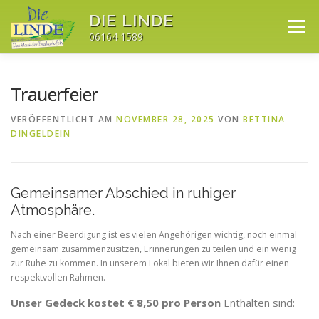
Direkt
DIE LINDE
zum
Menü
Inhalt
06164 1589
STARTSEITE
SERVICE
SPEISEKARTE
Trauerfeier
VERÖFFENTLICHT AM
NOVEMBER 28, 2025
VON
BETTINA
DINGELDEIN
KONTAKT
AKTUELLES
Gemeinsamer Abschied in ruhiger
Atmosphäre.
Nach einer Beerdigung ist es vielen Angehörigen wichtig, noch einmal
gemeinsam zusammenzusitzen, Erinnerungen zu teilen und ein wenig
zur Ruhe zu kommen. In unserem Lokal bieten wir Ihnen dafür einen
respektvollen Rahmen.
Unser Gedeck kostet € 8,50 pro Person
Enthalten sind: